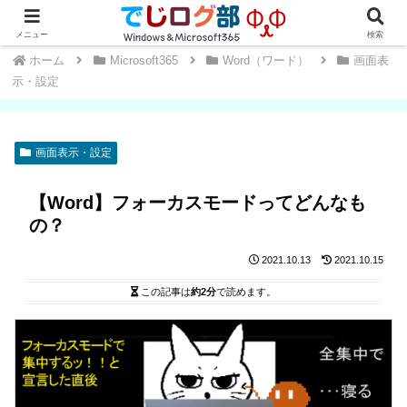
Windows・Office初心者～中級者向け★操作方法や便利な小技を学ぼう
メニュー
検索
ホーム
Microsoft365
Word（ワード）
画面表
示・設定
画面表示・設定
【Word】フォーカスモードってどんなも
の？
2021.10.13
2021.10.15
この記事は
約2分
で読めます。