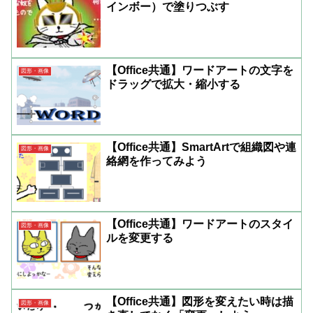
インボー）で塗りつぶす
【Office共通】ワードアートの文字を
図形・画像
ドラッグで拡大・縮小する
【Office共通】SmartArtで組織図や連
図形・画像
絡網を作ってみよう
【Office共通】ワードアートのスタイ
図形・画像
ルを変更する
【Office共通】図形を変えたい時は描
図形・画像