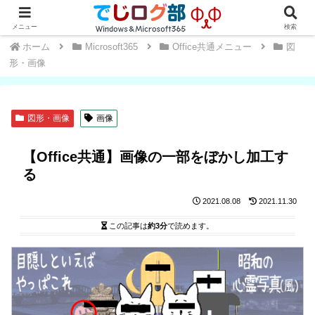
Windows・Office初心者～中級者向け★操作方法や便利な小技を学ぼう
メニュー
検索
ホーム
Microsoft365
Office共通メニュー
図
形・画像
図形・画像
画像
【Office共通】画像の一部をぼかし加工す
る
2021.08.08
2021.11.30
この記事は
約3分
で読めます。