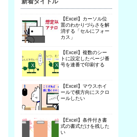
新着タイトル
【Excel】カーソル位
置のわかりづらさを解
消する「セルにフォー
カス」
【Excel】複数のシー
トに設定したページ番
号を連番で印刷する
【Excel】マウスホイ
ールで横方向にスクロ
ールしたい
【Excel】条件付き書
式の書式だけを残した
い