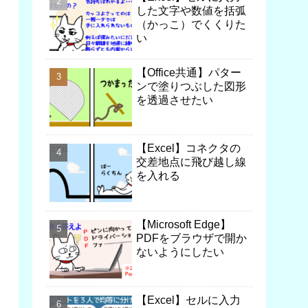
した文字や数値を括弧
（かっこ）でくくりた
い
【Office共通】パター
ンで塗りつぶした図形
を透過させたい
【Excel】コネクタの
交差地点に飛び越し線
を入れる
【Microsoft Edge】
PDFをブラウザで開か
ないようにしたい
【Excel】セルに入力