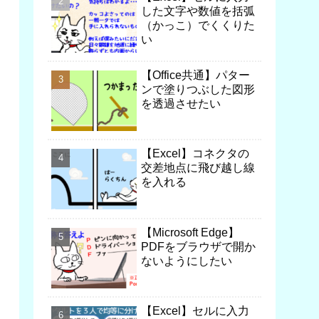
した文字や数値を括弧
（かっこ）でくくりた
い
【Office共通】パター
ンで塗りつぶした図形
を透過させたい
【Excel】コネクタの
交差地点に飛び越し線
を入れる
【Microsoft Edge】
PDFをブラウザで開か
ないようにしたい
【Excel】セルに入力