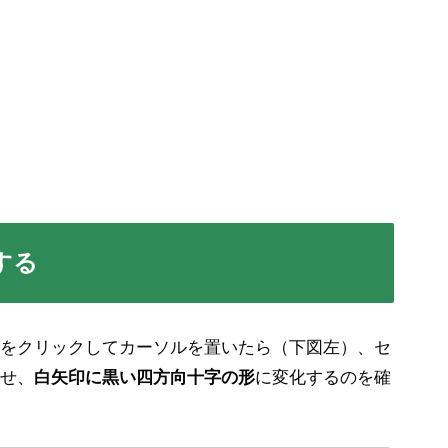
する
をクリックしてカーソルを置いたら（下図左）、セ
せ、
白矢印に黒い四方向十字の形
に変化するのを確