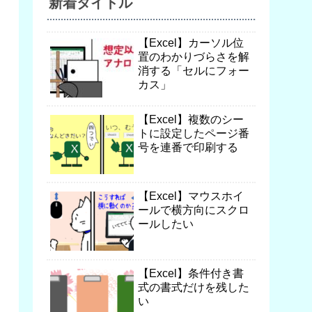
新着タイトル
【Excel】カーソル位
置のわかりづらさを解
消する「セルにフォー
カス」
【Excel】複数のシー
トに設定したページ番
号を連番で印刷する
【Excel】マウスホイ
ールで横方向にスクロ
ールしたい
【Excel】条件付き書
式の書式だけを残した
い