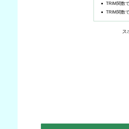
TRIM関数
TRIM関
ス