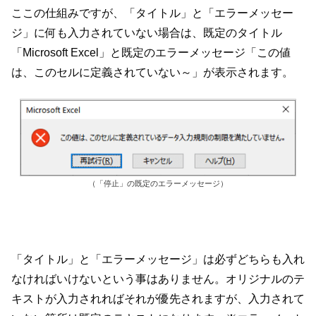
ここの仕組みですが、「タイトル」と「エラーメッセー
ジ」に何も入力されていない場合は、既定のタイトル
「Microsoft Excel」と既定のエラーメッセージ「この値
は、このセルに定義されていない～」が表示されます。
（「停止」の既定のエラーメッセージ）
「タイトル」と「エラーメッセージ」は必ずどちらも入れ
なければいけないという事はありません。オリジナルのテ
キストが入力されればそれが優先されますが、入力されて