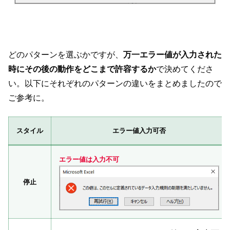
どのパターンを選ぶかですが、
万一エラー値が入力された
時にその後の動作をどこまで許容するか
で決めてくださ
い。以下にそれぞれのパターンの違いをまとめましたので
ご参考に。
スタイル
エラー値入力可否
エラー値は入力不可
停止