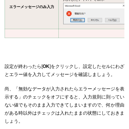
エラーメッセージのみ入力
設定が終わったら[
OK
]をクリックし、設定したセルにわざ
とエラー値を入力してメッセージを確認しましょう。
尚、「無効なデータが入力されたらエラーメッセージを表
示する」のチェックをオフにすると、入力規則に則ってい
ない値でもそのまま入力できてしまいますので、何か理由
がある時以外はチェックは入れたままの状態にしておきま
しょう。