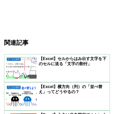
関連記事
【Excel】セルからはみ出す文字を下
データの操作
のセルに送る「文字の割付」
【Excel】横方向（列）の「並べ替
データの操作
え」ってどうやるの？