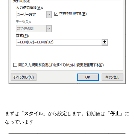
まずは「
スタイル
」から設定します。初期値は「
停止
」に
なっています。