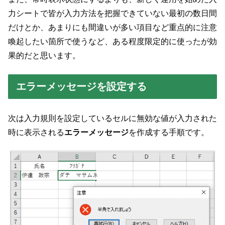
力シートで皆が入力方法を把握できていない最初の数日間
だけとか、あまりにも間違いが多い項目など重点的に注意
喚起したい箇所で使うなど、ある程度限定的に使ったが効
果的だと思います。
エラーメッセージを設定する
次は入力規則を設定しているセルに無効な値が入力された
時に表示される
エラーメッセージ
を作成する手順です。