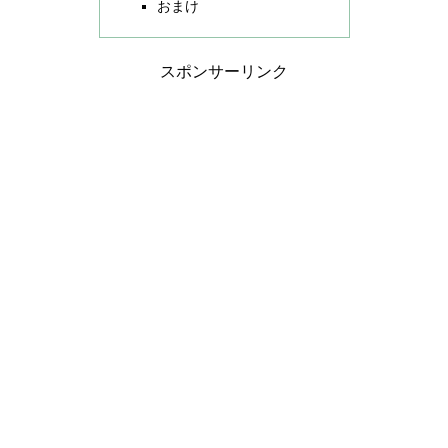
おまけ
スポンサーリンク