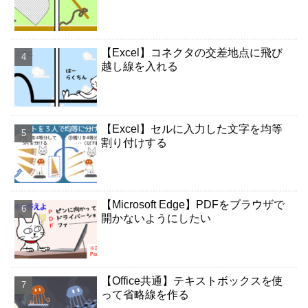
【Excel】コネクタの交差地点に飛び
越し線を入れる
【Excel】セルに入力した文字を均等
割り付けする
【Microsoft Edge】PDFをブラウザで
開かないようにしたい
【Office共通】テキストボックスを使
って省略線を作る