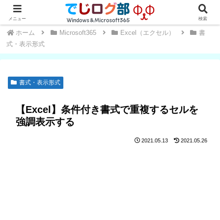
Windows・Office初心者～中級者向け★操作方法や便利な小技を学ぼう
メニュー
検索
ホーム
Microsoft365
Excel（エクセル）
書
式・表示形式
書式・表示形式
【Excel】条件付き書式で重複するセルを
強調表示する
2021.05.13
2021.05.26