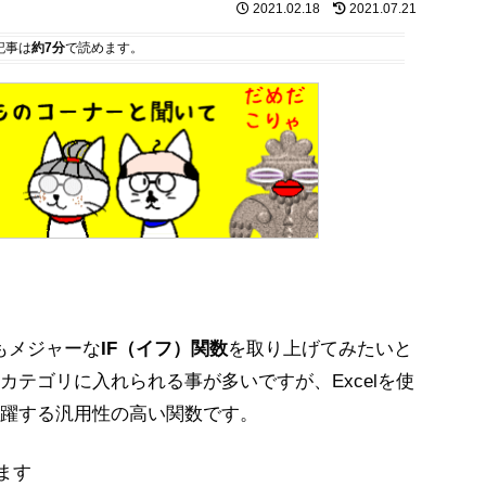
2021.02.18
2021.07.21
記事は
約7分
で読めます。
でもメジャーな
IF（イフ）関数
を取り上げてみたいと
テゴリに入れられる事が多いですが、Excelを使
躍する汎用性の高い関数です。
います