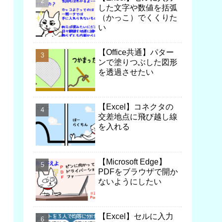
した文字や数値を括弧
（かっこ）でくくりた
い
【Office共通】パター
ンで塗りつぶした図形
を透過させたい
【Excel】コネクタの
交差地点に飛び越し線
を入れる
【Microsoft Edge】
PDFをブラウザで開か
ないようにしたい
【Excel】セルに入力