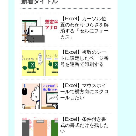
新着タイトル
【Excel】カーソル位
置のわかりづらさを解
消する「セルにフォー
カス」
【Excel】複数のシー
トに設定したページ番
号を連番で印刷する
【Excel】マウスホイ
ールで横方向にスクロ
ールしたい
【Excel】条件付き書
式の書式だけを残した
い