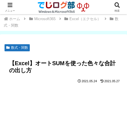
Windows・Office初心者～中級者向け★操作方法や便利な小技を学ぼう
メニュー
検索
ホーム
Microsoft365
Excel（エクセル）
数
式・関数
数式・関数
【Excel】オートSUMを使った色々な合計
の出し方
2021.05.24
2021.05.27