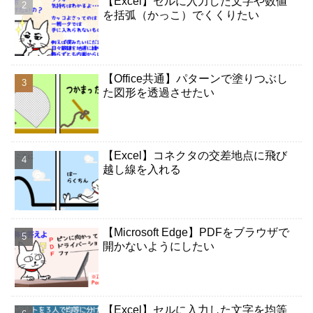
【Excel】セルに入力した文字や数値
を括弧（かっこ）でくくりたい
【Office共通】パターンで塗りつぶし
た図形を透過させたい
【Excel】コネクタの交差地点に飛び
越し線を入れる
【Microsoft Edge】PDFをブラウザで
開かないようにしたい
【Excel】セルに入力した文字を均等